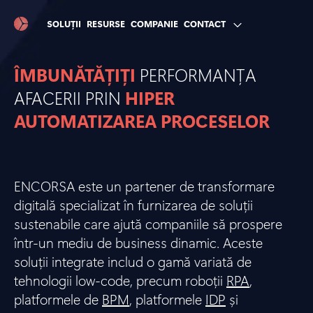
SOLUȚII
RESURSE
COMPANIE
CONTACT
ÎMBUNĂTĂȚIȚI
PERFORMANȚA
AFACERII PRIN
HIPER
AUTOMATIZAREA PROCESELOR
ENCORSA este un partener de transformare
digitală specializat în furnizarea de soluții
sustenabile care ajută companiile să prospere
într-un mediu de business dinamic. Aceste
soluții integrate includ o gamă variată de
tehnologii low-code, precum roboții
RPA
,
platformele de
BPM
, platformele
IDP
și