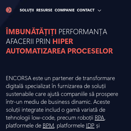
SOLUȚII
RESURSE
COMPANIE
CONTACT
ÎMBUNĂTĂȚIȚI
PERFORMANȚA
AFACERII PRIN
HIPER
AUTOMATIZAREA PROCESELOR
ENCORSA este un partener de transformare
digitală specializat în furnizarea de soluții
sustenabile care ajută companiile să prospere
într-un mediu de business dinamic. Aceste
soluții integrate includ o gamă variată de
tehnologii low-code, precum roboții
RPA
,
platformele de
BPM
, platformele
IDP
și