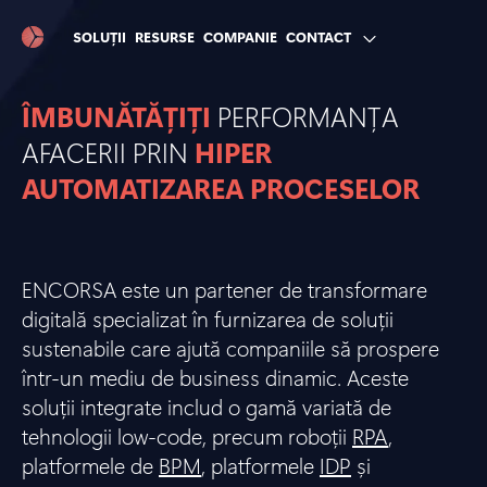
SOLUȚII
RESURSE
COMPANIE
CONTACT
ÎMBUNĂTĂȚIȚI
PERFORMANȚA
AFACERII PRIN
HIPER
AUTOMATIZAREA PROCESELOR
ENCORSA este un partener de transformare
digitală specializat în furnizarea de soluții
sustenabile care ajută companiile să prospere
într-un mediu de business dinamic. Aceste
soluții integrate includ o gamă variată de
tehnologii low-code, precum roboții
RPA
,
platformele de
BPM
, platformele
IDP
și