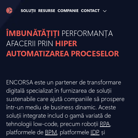
SOLUȚII
RESURSE
COMPANIE
CONTACT
ÎMBUNĂTĂȚIȚI
PERFORMANȚA
AFACERII PRIN
HIPER
AUTOMATIZAREA PROCESELOR
ENCORSA este un partener de transformare
digitală specializat în furnizarea de soluții
sustenabile care ajută companiile să prospere
într-un mediu de business dinamic. Aceste
soluții integrate includ o gamă variată de
tehnologii low-code, precum roboții
RPA
,
platformele de
BPM
, platformele
IDP
și