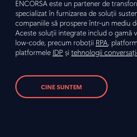
ENCORSA este un partener de transform
specializat în furnizarea de soluții suste
companiile să prospere într-un mediu d
Aceste soluții integrate includ o gamă v
low-code, precum roboții
RPA
, platfor
platformele
IDP
și
tehnologii conversaț
CINE SUNTEM