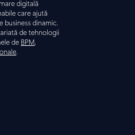
are digitală
nabile care ajută
e business dinamic.
ariată de tehnologii
mele de
BPM
,
ionale
.