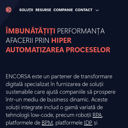
SOLUȚII
RESURSE
COMPANIE
CONTACT
ÎMBUNĂTĂȚIȚI
PERFORMANȚA
AFACERII PRIN
HIPER
AUTOMATIZAREA PROCESELOR
ENCORSA este un partener de transformare
digitală specializat în furnizarea de soluții
sustenabile care ajută companiile să prospere
într-un mediu de business dinamic. Aceste
soluții integrate includ o gamă variată de
tehnologii low-code, precum roboții
RPA
,
platformele de
BPM
, platformele
IDP
și