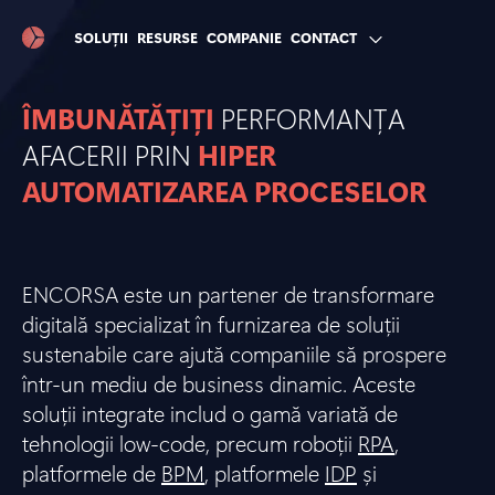
SOLUȚII
RESURSE
COMPANIE
CONTACT
ÎMBUNĂTĂȚIȚI
PERFORMANȚA
AFACERII PRIN
HIPER
AUTOMATIZAREA PROCESELOR
ENCORSA este un partener de transformare
digitală specializat în furnizarea de soluții
sustenabile care ajută companiile să prospere
într-un mediu de business dinamic. Aceste
soluții integrate includ o gamă variată de
tehnologii low-code, precum roboții
RPA
,
platformele de
BPM
, platformele
IDP
și