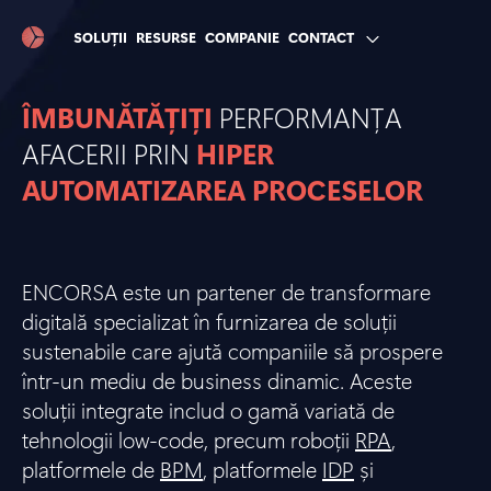
SOLUȚII
RESURSE
COMPANIE
CONTACT
ÎMBUNĂTĂȚIȚI
PERFORMANȚA
AFACERII PRIN
HIPER
AUTOMATIZAREA PROCESELOR
ENCORSA este un partener de transformare
digitală specializat în furnizarea de soluții
sustenabile care ajută companiile să prospere
într-un mediu de business dinamic. Aceste
soluții integrate includ o gamă variată de
tehnologii low-code, precum roboții
RPA
,
platformele de
BPM
, platformele
IDP
și