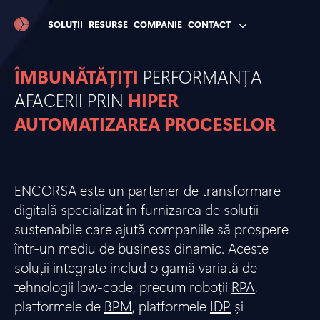
SOLUȚII
RESURSE
COMPANIE
CONTACT
ÎMBUNĂTĂȚIȚI
PERFORMANȚA
AFACERII PRIN
HIPER
AUTOMATIZAREA PROCESELOR
ENCORSA este un partener de transformare
digitală specializat în furnizarea de soluții
sustenabile care ajută companiile să prospere
într-un mediu de business dinamic. Aceste
soluții integrate includ o gamă variată de
tehnologii low-code, precum roboții
RPA
,
platformele de
BPM
, platformele
IDP
și