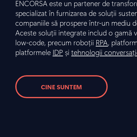
ENCORSA este un partener de transform
specializat în furnizarea de soluții suste
companiile să prospere într-un mediu d
Aceste soluții integrate includ o gamă v
low-code, precum roboții
RPA
, platfor
platformele
IDP
și
tehnologii conversaț
CINE SUNTEM