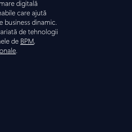
are digitală
nabile care ajută
e business dinamic.
ariată de tehnologii
mele de
BPM
,
ionale
.