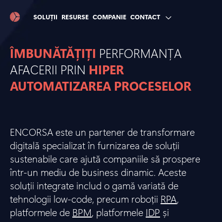
SOLUȚII
RESURSE
COMPANIE
CONTACT
ÎMBUNĂTĂȚIȚI
PERFORMANȚA
AFACERII PRIN
HIPER
AUTOMATIZAREA PROCESELOR
ENCORSA este un partener de transformare
digitală specializat în furnizarea de soluții
sustenabile care ajută companiile să prospere
într-un mediu de business dinamic. Aceste
soluții integrate includ o gamă variată de
tehnologii low-code, precum roboții
RPA
,
platformele de
BPM
, platformele
IDP
și