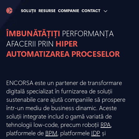
SOLUȚII
RESURSE
COMPANIE
CONTACT
ÎMBUNĂTĂȚIȚI
PERFORMANȚA
AFACERII PRIN
HIPER
AUTOMATIZAREA PROCESELOR
ENCORSA este un partener de transformare
digitală specializat în furnizarea de soluții
sustenabile care ajută companiile să prospere
într-un mediu de business dinamic. Aceste
soluții integrate includ o gamă variată de
tehnologii low-code, precum roboții
RPA
,
platformele de
BPM
, platformele
IDP
și