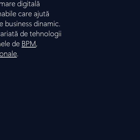
are digitală
nabile care ajută
e business dinamic.
ariată de tehnologii
mele de
BPM
,
ionale
.