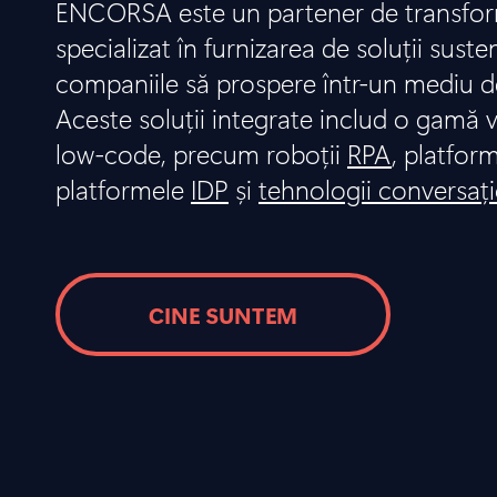
ENCORSA este un partener de transform
specializat în furnizarea de soluții suste
companiile să prospere într-un mediu d
Aceste soluții integrate includ o gamă v
low-code, precum roboții
RPA
, platfor
platformele
IDP
și
tehnologii conversaț
CINE SUNTEM