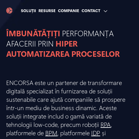
SOLUȚII
RESURSE
COMPANIE
CONTACT
ÎMBUNĂTĂȚIȚI
PERFORMANȚA
AFACERII PRIN
HIPER
AUTOMATIZAREA PROCESELOR
ENCORSA este un partener de transformare
digitală specializat în furnizarea de soluții
sustenabile care ajută companiile să prospere
într-un mediu de business dinamic. Aceste
soluții integrate includ o gamă variată de
tehnologii low-code, precum roboții
RPA
,
platformele de
BPM
, platformele
IDP
și