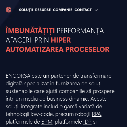
SOLUȚII
RESURSE
COMPANIE
CONTACT
ÎMBUNĂTĂȚIȚI
PERFORMANȚA
AFACERII PRIN
HIPER
AUTOMATIZAREA PROCESELOR
ENCORSA este un partener de transformare
digitală specializat în furnizarea de soluții
sustenabile care ajută companiile să prospere
într-un mediu de business dinamic. Aceste
soluții integrate includ o gamă variată de
tehnologii low-code, precum roboții
RPA
,
platformele de
BPM
, platformele
IDP
și