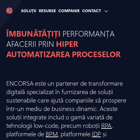
SOLUȚII
RESURSE
COMPANIE
CONTACT
ÎMBUNĂTĂȚIȚI
PERFORMANȚA
AFACERII PRIN
HIPER
AUTOMATIZAREA PROCESELOR
ENCORSA este un partener de transformare
digitală specializat în furnizarea de soluții
sustenabile care ajută companiile să prospere
într-un mediu de business dinamic. Aceste
soluții integrate includ o gamă variată de
tehnologii low-code, precum roboții
RPA
,
platformele de
BPM
, platformele
IDP
și