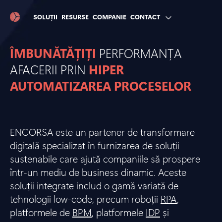
SOLUȚII
RESURSE
COMPANIE
CONTACT
ÎMBUNĂTĂȚIȚI
PERFORMANȚA
AFACERII PRIN
HIPER
AUTOMATIZAREA PROCESELOR
ENCORSA este un partener de transformare
digitală specializat în furnizarea de soluții
sustenabile care ajută companiile să prospere
într-un mediu de business dinamic. Aceste
soluții integrate includ o gamă variată de
tehnologii low-code, precum roboții
RPA
,
platformele de
BPM
, platformele
IDP
și