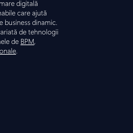
are digitală
nabile care ajută
e business dinamic.
ariată de tehnologii
mele de
BPM
,
ionale
.