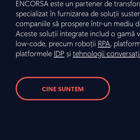
ENCORSA este un partener de transform
specializat în furnizarea de soluții suste
companiile să prospere într-un mediu d
Aceste soluții integrate includ o gamă v
low-code, precum roboții
RPA
, platfor
platformele
IDP
și
tehnologii conversaț
CINE SUNTEM