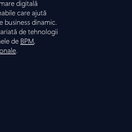
are digitală
nabile care ajută
e business dinamic.
ariată de tehnologii
mele de
BPM
,
ionale
.