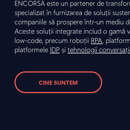
ENCORSA este un partener de transform
specializat în furnizarea de soluții suste
companiile să prospere într-un mediu d
Aceste soluții integrate includ o gamă v
low-code, precum roboții
RPA
, platfor
platformele
IDP
și
tehnologii conversaț
CINE SUNTEM