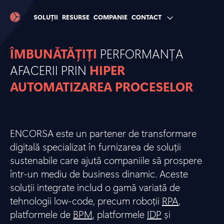
SOLUȚII
RESURSE
COMPANIE
CONTACT
ÎMBUNĂTĂȚIȚI
PERFORMANȚA
AFACERII PRIN
HIPER
AUTOMATIZAREA PROCESELOR
ENCORSA este un partener de transformare
digitală specializat în furnizarea de soluții
sustenabile care ajută companiile să prospere
într-un mediu de business dinamic. Aceste
soluții integrate includ o gamă variată de
tehnologii low-code, precum roboții
RPA
,
platformele de
BPM
, platformele
IDP
și