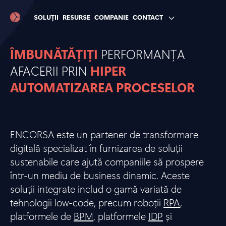
SOLUȚII
RESURSE
COMPANIE
CONTACT
ÎMBUNĂTĂȚIȚI
PERFORMANȚA
AFACERII PRIN
HIPER
AUTOMATIZAREA PROCESELOR
ENCORSA este un partener de transformare
digitală specializat în furnizarea de soluții
sustenabile care ajută companiile să prospere
într-un mediu de business dinamic. Aceste
soluții integrate includ o gamă variată de
tehnologii low-code, precum roboții
RPA
,
platformele de
BPM
, platformele
IDP
și