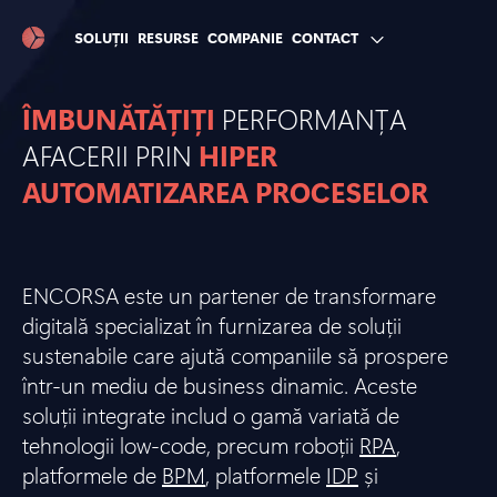
SOLUȚII
RESURSE
COMPANIE
CONTACT
ÎMBUNĂTĂȚIȚI
PERFORMANȚA
AFACERII PRIN
HIPER
AUTOMATIZAREA PROCESELOR
ENCORSA este un partener de transformare
digitală specializat în furnizarea de soluții
sustenabile care ajută companiile să prospere
într-un mediu de business dinamic. Aceste
soluții integrate includ o gamă variată de
tehnologii low-code, precum roboții
RPA
,
platformele de
BPM
, platformele
IDP
și