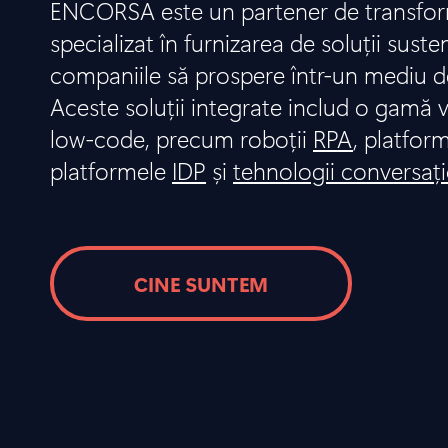
ENCORSA este un partener de transform
specializat în furnizarea de soluții suste
companiile să prospere într-un mediu d
Aceste soluții integrate includ o gamă v
low-code, precum roboții
RPA
, platfor
platformele
IDP
și
tehnologii conversaț
CINE SUNTEM