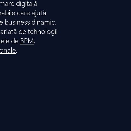
are digitală
nabile care ajută
e business dinamic.
ariată de tehnologii
mele de
BPM
,
ionale
.