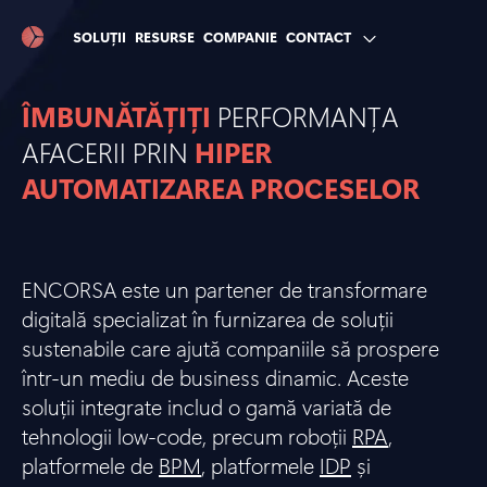
SOLUȚII
RESURSE
COMPANIE
CONTACT
ÎMBUNĂTĂȚIȚI
PERFORMANȚA
AFACERII PRIN
HIPER
AUTOMATIZAREA PROCESELOR
ENCORSA este un partener de transformare
digitală specializat în furnizarea de soluții
sustenabile care ajută companiile să prospere
într-un mediu de business dinamic. Aceste
soluții integrate includ o gamă variată de
tehnologii low-code, precum roboții
RPA
,
platformele de
BPM
, platformele
IDP
și