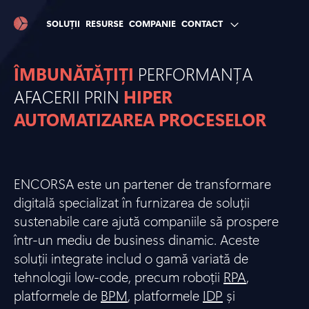
SOLUȚII
RESURSE
COMPANIE
CONTACT
ÎMBUNĂTĂȚIȚI
PERFORMANȚA
AFACERII PRIN
HIPER
AUTOMATIZAREA PROCESELOR
ENCORSA este un partener de transformare
digitală specializat în furnizarea de soluții
sustenabile care ajută companiile să prospere
într-un mediu de business dinamic. Aceste
soluții integrate includ o gamă variată de
tehnologii low-code, precum roboții
RPA
,
platformele de
BPM
, platformele
IDP
și