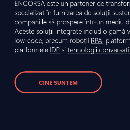
ENCORSA este un partener de transform
specializat în furnizarea de soluții suste
companiile să prospere într-un mediu d
Aceste soluții integrate includ o gamă v
low-code, precum roboții
RPA
, platfor
platformele
IDP
și
tehnologii conversaț
CINE SUNTEM