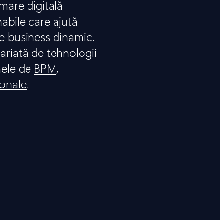
are digitală
nabile care ajută
e business dinamic.
ariată de tehnologii
mele de
BPM
,
ionale
.