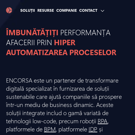
SOLUȚII
RESURSE
COMPANIE
CONTACT
ÎMBUNĂTĂȚIȚI
PERFORMANȚA
AFACERII PRIN
HIPER
AUTOMATIZAREA PROCESELOR
ENCORSA este un partener de transformare
digitală specializat în furnizarea de soluții
sustenabile care ajută companiile să prospere
într-un mediu de business dinamic. Aceste
soluții integrate includ o gamă variată de
tehnologii low-code, precum roboții
RPA
,
platformele de
BPM
, platformele
IDP
și