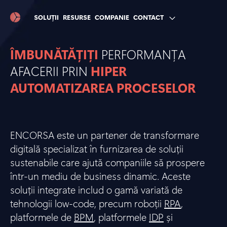
SOLUȚII
RESURSE
COMPANIE
CONTACT
ÎMBUNĂTĂȚIȚI
PERFORMANȚA
AFACERII PRIN
HIPER
AUTOMATIZAREA PROCESELOR
ENCORSA este un partener de transformare
digitală specializat în furnizarea de soluții
sustenabile care ajută companiile să prospere
într-un mediu de business dinamic. Aceste
soluții integrate includ o gamă variată de
tehnologii low-code, precum roboții
RPA
,
platformele de
BPM
, platformele
IDP
și