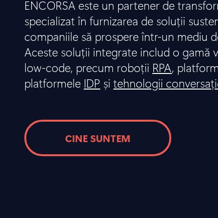
ENCORSA este un partener de transform
specializat în furnizarea de soluții suste
companiile să prospere într-un mediu d
Aceste soluții integrate includ o gamă v
low-code, precum roboții
RPA
, platfor
platformele
IDP
și
tehnologii conversaț
CINE SUNTEM