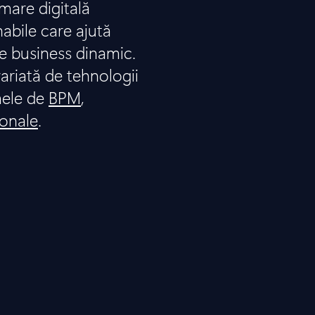
are digitală
nabile care ajută
e business dinamic.
ariată de tehnologii
mele de
BPM
,
ionale
.