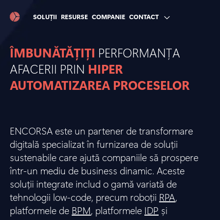
SOLUȚII
RESURSE
COMPANIE
CONTACT
ÎMBUNĂTĂȚIȚI
PERFORMANȚA
AFACERII PRIN
HIPER
AUTOMATIZAREA PROCESELOR
ENCORSA este un partener de transformare
digitală specializat în furnizarea de soluții
sustenabile care ajută companiile să prospere
într-un mediu de business dinamic. Aceste
soluții integrate includ o gamă variată de
tehnologii low-code, precum roboții
RPA
,
platformele de
BPM
, platformele
IDP
și