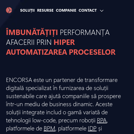
SOLUȚII
RESURSE
COMPANIE
CONTACT
ÎMBUNĂTĂȚIȚI
PERFORMANȚA
AFACERII PRIN
HIPER
AUTOMATIZAREA PROCESELOR
ENCORSA este un partener de transformare
digitală specializat în furnizarea de soluții
sustenabile care ajută companiile să prospere
într-un mediu de business dinamic. Aceste
soluții integrate includ o gamă variată de
tehnologii low-code, precum roboții
RPA
,
platformele de
BPM
, platformele
IDP
și