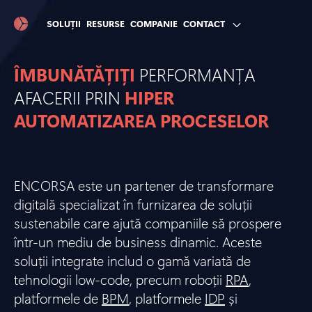
SOLUȚII
RESURSE
COMPANIE
CONTACT
ÎMBUNĂTĂȚIȚI
PERFORMANȚA
AFACERII PRIN
HIPER
AUTOMATIZAREA PROCESELOR
ENCORSA este un partener de transformare
digitală specializat în furnizarea de soluții
sustenabile care ajută companiile să prospere
într-un mediu de business dinamic. Aceste
soluții integrate includ o gamă variată de
tehnologii low-code, precum roboții
RPA
,
platformele de
BPM
, platformele
IDP
și