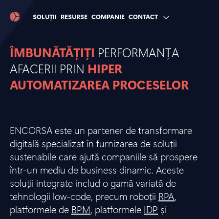
SOLUȚII
RESURSE
COMPANIE
CONTACT
ÎMBUNĂTĂȚIȚI
PERFORMANȚA
AFACERII PRIN
HIPER
AUTOMATIZAREA PROCESELOR
ENCORSA este un partener de transformare
digitală specializat în furnizarea de soluții
sustenabile care ajută companiile să prospere
într-un mediu de business dinamic. Aceste
soluții integrate includ o gamă variată de
tehnologii low-code, precum roboții
RPA
,
platformele de
BPM
, platformele
IDP
și