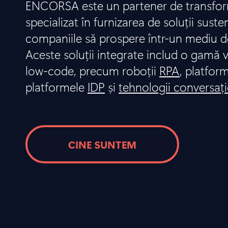
ENCORSA este un partener de transform
specializat în furnizarea de soluții suste
companiile să prospere într-un mediu d
Aceste soluții integrate includ o gamă v
low-code, precum roboții
RPA
, platfor
platformele
IDP
și
tehnologii conversaț
CINE SUNTEM