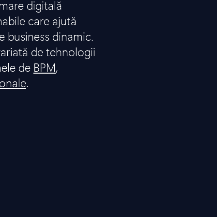
are digitală
nabile care ajută
e business dinamic.
ariată de tehnologii
mele de
BPM
,
ionale
.