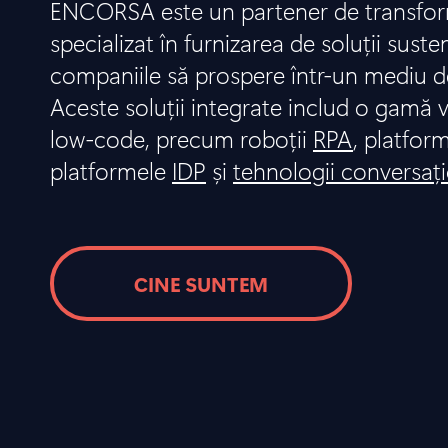
ENCORSA este un partener de transform
specializat în furnizarea de soluții suste
companiile să prospere într-un mediu d
Aceste soluții integrate includ o gamă v
low-code, precum roboții
RPA
, platfor
platformele
IDP
și
tehnologii conversaț
CINE SUNTEM