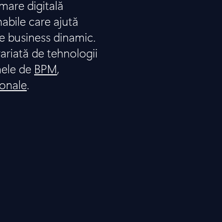
are digitală
nabile care ajută
e business dinamic.
ariată de tehnologii
mele de
BPM
,
ionale
.