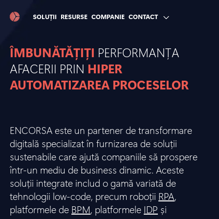
SOLUȚII
RESURSE
COMPANIE
CONTACT
ÎMBUNĂTĂȚIȚI
PERFORMANȚA
AFACERII PRIN
HIPER
AUTOMATIZAREA PROCESELOR
ENCORSA este un partener de transformare
digitală specializat în furnizarea de soluții
sustenabile care ajută companiile să prospere
într-un mediu de business dinamic. Aceste
soluții integrate includ o gamă variată de
tehnologii low-code, precum roboții
RPA
,
platformele de
BPM
, platformele
IDP
și