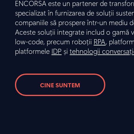
ENCORSA este un partener de transform
specializat în furnizarea de soluții suste
companiile să prospere într-un mediu d
Aceste soluții integrate includ o gamă v
low-code, precum roboții
RPA
, platfor
platformele
IDP
și
tehnologii conversaț
CINE SUNTEM