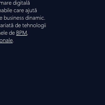
are digitală
nabile care ajută
e business dinamic.
ariată de tehnologii
mele de
BPM
,
ionale
.