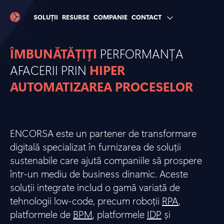
SOLUȚII
RESURSE
COMPANIE
CONTACT
ÎMBUNĂTĂȚIȚI
PERFORMANȚA
AFACERII PRIN
HIPER
AUTOMATIZAREA PROCESELOR
ENCORSA este un partener de transformare
digitală specializat în furnizarea de soluții
sustenabile care ajută companiile să prospere
într-un mediu de business dinamic. Aceste
soluții integrate includ o gamă variată de
tehnologii low-code, precum roboții
RPA
,
platformele de
BPM
, platformele
IDP
și