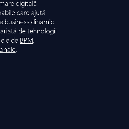
are digitală
nabile care ajută
e business dinamic.
ariată de tehnologii
mele de
BPM
,
ionale
.