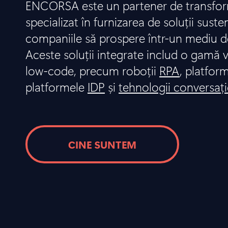
ENCORSA este un partener de transform
specializat în furnizarea de soluții suste
companiile să prospere într-un mediu d
Aceste soluții integrate includ o gamă v
low-code, precum roboții
RPA
, platfor
platformele
IDP
și
tehnologii conversaț
CINE SUNTEM