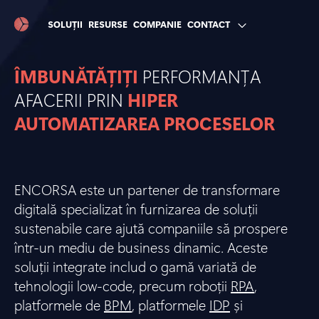
SOLUȚII
RESURSE
COMPANIE
CONTACT
ÎMBUNĂTĂȚIȚI
PERFORMANȚA
AFACERII PRIN
HIPER
AUTOMATIZAREA PROCESELOR
ENCORSA este un partener de transformare
digitală specializat în furnizarea de soluții
sustenabile care ajută companiile să prospere
într-un mediu de business dinamic. Aceste
soluții integrate includ o gamă variată de
tehnologii low-code, precum roboții
RPA
,
platformele de
BPM
, platformele
IDP
și