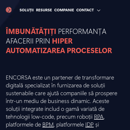
SOLUȚII
RESURSE
COMPANIE
CONTACT
ÎMBUNĂTĂȚIȚI
PERFORMANȚA
AFACERII PRIN
HIPER
AUTOMATIZAREA PROCESELOR
ENCORSA este un partener de transformare
digitală specializat în furnizarea de soluții
sustenabile care ajută companiile să prospere
într-un mediu de business dinamic. Aceste
soluții integrate includ o gamă variată de
tehnologii low-code, precum roboții
RPA
,
platformele de
BPM
, platformele
IDP
și