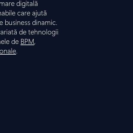
are digitală
nabile care ajută
e business dinamic.
ariată de tehnologii
mele de
BPM
,
ionale
.