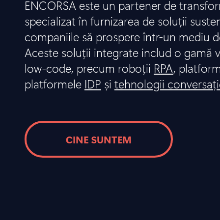
ENCORSA este un partener de transform
specializat în furnizarea de soluții suste
companiile să prospere într-un mediu d
Aceste soluții integrate includ o gamă v
low-code, precum roboții
RPA
, platfor
platformele
IDP
și
tehnologii conversaț
CINE SUNTEM