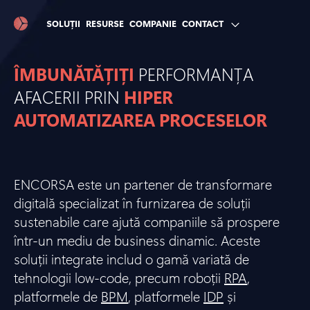
SOLUȚII
RESURSE
COMPANIE
CONTACT
ÎMBUNĂTĂȚIȚI
PERFORMANȚA
AFACERII PRIN
HIPER
AUTOMATIZAREA PROCESELOR
ENCORSA este un partener de transformare
digitală specializat în furnizarea de soluții
sustenabile care ajută companiile să prospere
într-un mediu de business dinamic. Aceste
soluții integrate includ o gamă variată de
tehnologii low-code, precum roboții
RPA
,
platformele de
BPM
, platformele
IDP
și