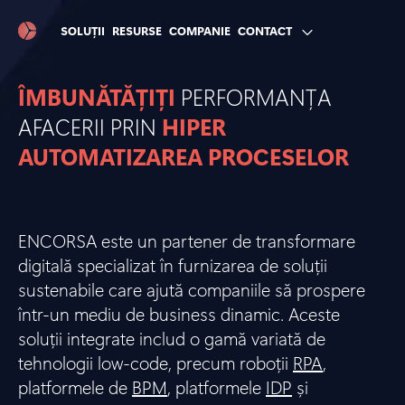
SOLUȚII
RESURSE
COMPANIE
CONTACT
ÎMBUNĂTĂȚIȚI
PERFORMANȚA
AFACERII PRIN
HIPER
AUTOMATIZAREA PROCESELOR
ENCORSA este un partener de transformare
digitală specializat în furnizarea de soluții
sustenabile care ajută companiile să prospere
într-un mediu de business dinamic. Aceste
soluții integrate includ o gamă variată de
tehnologii low-code, precum roboții
RPA
,
platformele de
BPM
, platformele
IDP
și