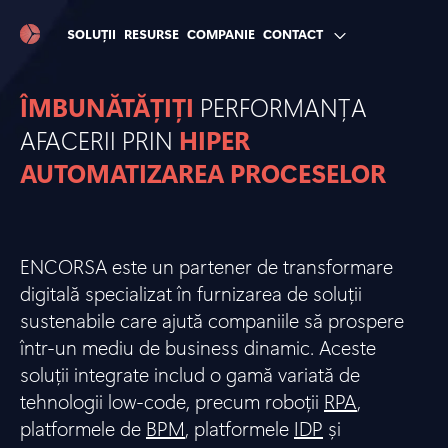
SOLUȚII
RESURSE
COMPANIE
CONTACT
ÎMBUNĂTĂȚIȚI
PERFORMANȚA
AFACERII PRIN
HIPER
AUTOMATIZAREA PROCESELOR
ENCORSA este un partener de transformare
digitală specializat în furnizarea de soluții
sustenabile care ajută companiile să prospere
într-un mediu de business dinamic. Aceste
soluții integrate includ o gamă variată de
tehnologii low-code, precum roboții
RPA
,
platformele de
BPM
, platformele
IDP
și