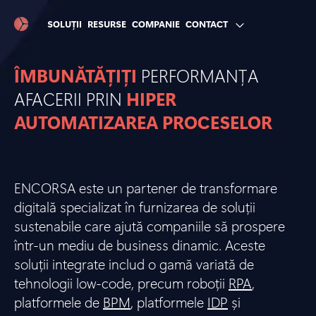
SOLUȚII
RESURSE
COMPANIE
CONTACT
ÎMBUNĂTĂȚIȚI
PERFORMANȚA
AFACERII PRIN
HIPER
AUTOMATIZAREA PROCESELOR
ENCORSA este un partener de transformare
digitală specializat în furnizarea de soluții
sustenabile care ajută companiile să prospere
într-un mediu de business dinamic. Aceste
soluții integrate includ o gamă variată de
tehnologii low-code, precum roboții
RPA
,
platformele de
BPM
, platformele
IDP
și