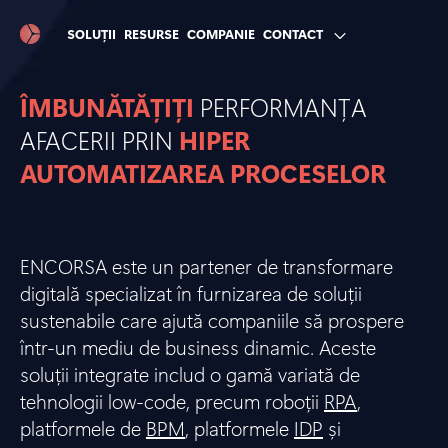
SOLUȚII
RESURSE
COMPANIE
CONTACT
ÎMBUNĂTĂȚIȚI
PERFORMANȚA
AFACERII PRIN
HIPER
AUTOMATIZAREA PROCESELOR
ENCORSA este un partener de transformare
digitală specializat în furnizarea de soluții
sustenabile care ajută companiile să prospere
într-un mediu de business dinamic. Aceste
soluții integrate includ o gamă variată de
tehnologii low-code, precum roboții
RPA
,
platformele de
BPM
, platformele
IDP
și