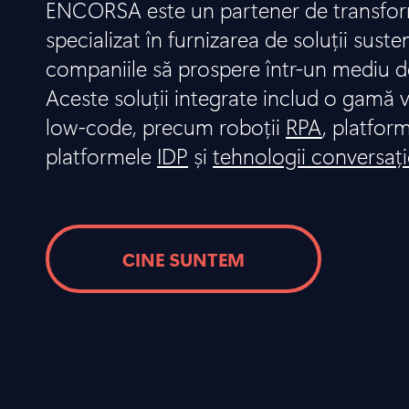
ENCORSA este un partener de transform
specializat în furnizarea de soluții suste
companiile să prospere într-un mediu d
Aceste soluții integrate includ o gamă v
low-code, precum roboții
RPA
, platfor
platformele
IDP
și
tehnologii conversaț
CINE SUNTEM