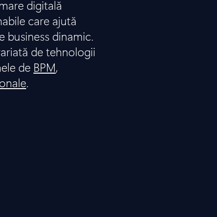
are digitală
nabile care ajută
e business dinamic.
ariată de tehnologii
mele de
BPM
,
ionale
.