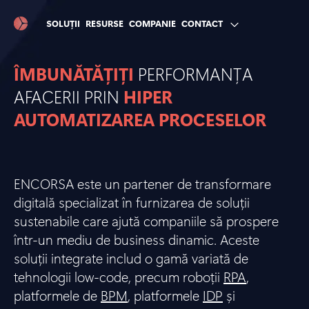
SOLUȚII
RESURSE
COMPANIE
CONTACT
ÎMBUNĂTĂȚIȚI
PERFORMANȚA
AFACERII PRIN
HIPER
AUTOMATIZAREA PROCESELOR
ENCORSA este un partener de transformare
digitală specializat în furnizarea de soluții
sustenabile care ajută companiile să prospere
într-un mediu de business dinamic. Aceste
soluții integrate includ o gamă variată de
tehnologii low-code, precum roboții
RPA
,
platformele de
BPM
, platformele
IDP
și