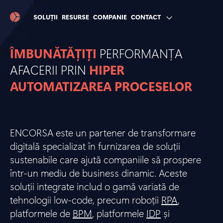
SOLUȚII
RESURSE
COMPANIE
CONTACT
ÎMBUNĂTĂȚIȚI
PERFORMANȚA
AFACERII PRIN
HIPER
AUTOMATIZAREA PROCESELOR
ENCORSA este un partener de transformare
digitală specializat în furnizarea de soluții
sustenabile care ajută companiile să prospere
într-un mediu de business dinamic. Aceste
soluții integrate includ o gamă variată de
tehnologii low-code, precum roboții
RPA
,
platformele de
BPM
, platformele
IDP
și